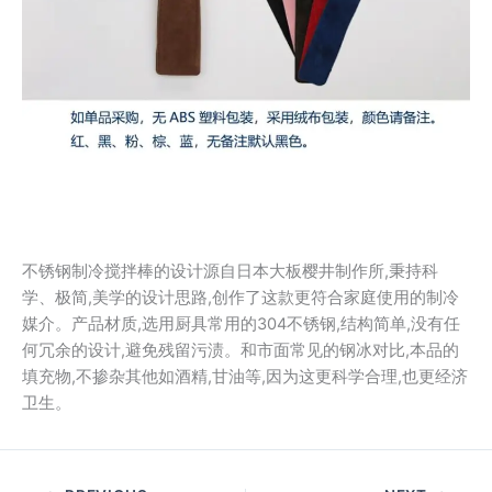
不锈钢制冷搅拌棒的设计源自日本大板樱井制作所,秉持科
学、极简,美学的设计思路,创作了这款更符合家庭使用的制冷
媒介。产品材质,选用厨具常用的304不锈钢,结构简单,没有任
何冗余的设计,避免残留污渍。和市面常见的钢冰对比,本品的
填充物,不掺杂其他如酒精,甘油等,因为这更科学合理,也更经济
卫生。