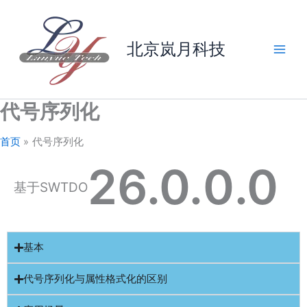
跳
至
内
北京岚月科技
容
代号序列化
首页
代号序列化
26.0.
0
.0
基于SWTDO
基本
代号序列化与属性格式化的区别