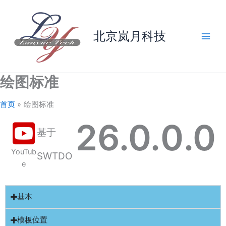
跳
至
内
北京岚月科技
容
绘图标准
首页
绘图标准
26.0.
0
.0
基于
YouTub
SWTDO
e
基本
模板位置