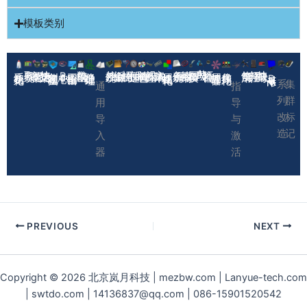
模板类别
AI助理
取号系统
智能更名
快捷更名
数模输出
外挂系统
钣金输出
螺栓统计
部件加速
随机着色
视图标注
实体清单
备份系统
绘图标准
图框替换
环境自检
修复引用
打开路径
快捷取号
Prod中心
系统初始化
创建三视图
工程图输出
路径批处理
属性格式化
属性管理器
代号序列化
DataControl
系
集
通
指
列
群
用
导
改
标
导
与
造
记
入
激
器
活
PREVIOUS
NEXT
Copyright © 2026 北京岚月科技 | mezbw.com | Lanyue-tech.com
| swtdo.com | 14136837@qq.com | 086-15901520542