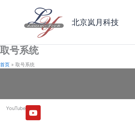
跳
至
内
北京岚月科技
容
取号系统
首页
取号系统
Y
YouTube
o
u
t