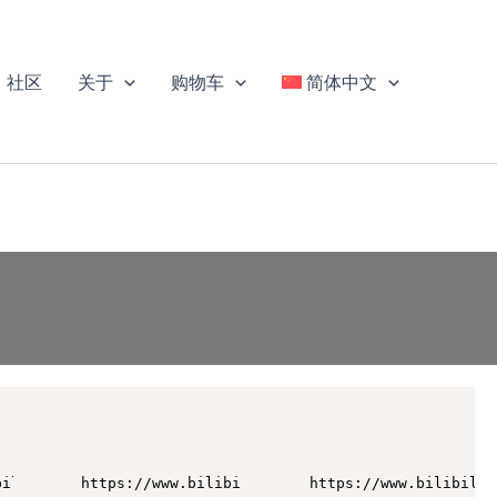
社区
关于
购物车
简体中文
bili.com/video/BV14h411h73X
https://www.bilibili.com/video/BV1WP411J7Q3
https://www.bilibili.