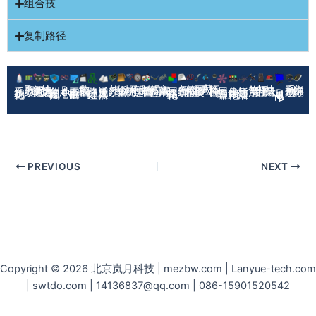
组合技
复制路径
AI助理
取号系统
智能更名
快捷更名
数模输出
外挂系统
钣金输出
螺栓统计
部件加速
随机着色
视图标注
实体清单
备份系统
绘图标准
图框替换
环境自检
修复引用
打开路径
快捷取号
系列改造
集群标记
Prod中心
系统初始化
创建三视图
工程图输出
路径批处理
通用导入器
属性格式化
属性管理器
代号序列化
指导与激活
DataControl
PREVIOUS
NEXT
Copyright © 2026 北京岚月科技 | mezbw.com | Lanyue-tech.com
| swtdo.com | 14136837@qq.com | 086-15901520542