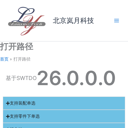
跳
至
内
北京岚月科技
容
打开路径
首页
打开路径
26.0.
0
.0
基于SWTDO
支持装配单选
支持零件下单选