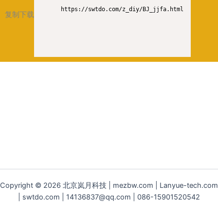
https://swtdo.com/z_diy/BJ_jjfa.html
复制下载
Copyright © 2026 北京岚月科技 | mezbw.com | Lanyue-tech.com
| swtdo.com | 14136837@qq.com | 086-15901520542