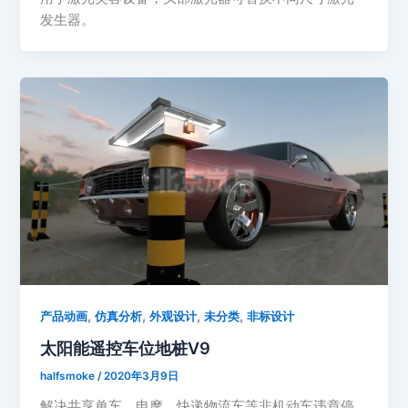
发生器。
,
,
,
,
产品动画
仿真分析
外观设计
未分类
非标设计
太阳能遥控车位地桩V9
halfsmoke
/
2020年3月9日
解决共享单车，电摩，快递物流车等非机动车违章停