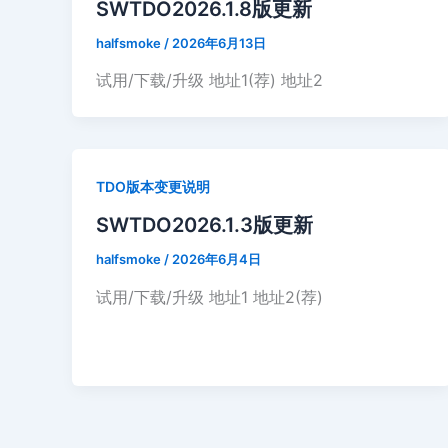
SWTDO2026.1.8版更新
halfsmoke
/
2026年6月13日
试用/下载/升级 地址1(荐) 地址2
TDO版本变更说明
SWTDO2026.1.3版更新
halfsmoke
/
2026年6月4日
试用/下载/升级 地址1 地址2(荐)