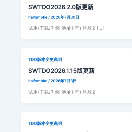
SWTDO2026.2.0版更新
halfsmoke
/
2026年7月30日
试用/下载/升级 地址1(荐) 地址2 […]
TDO版本变更说明
SWTDO2026.1.15版更新
halfsmoke
/
2026年7月3日
试用/下载/升级 地址1(荐) 地址2
TDO版本变更说明