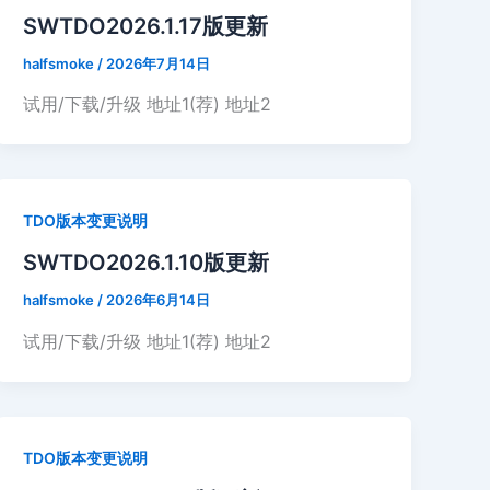
SWTDO2026.1.17版更新
halfsmoke
/
2026年7月14日
试用/下载/升级 地址1(荐) 地址2
TDO版本变更说明
SWTDO2026.1.10版更新
halfsmoke
/
2026年6月14日
试用/下载/升级 地址1(荐) 地址2
TDO版本变更说明