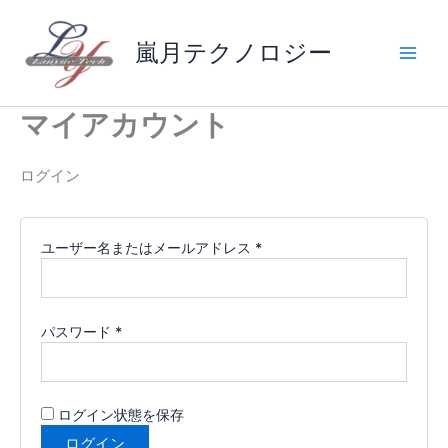
必
必
内
須
須
容
嵐月テクノロジー
を
ス
キ
マイアカウント
ッ
プ
ログイン
ユーザー名またはメールアドレス
*
パスワード
*
ログイン状態を保存
ログイン