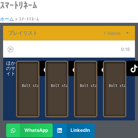
ｽﾏｰﾄﾘﾈｰﾑ
内
容
を
ホーム
ｽﾏｰﾄﾘﾈｰﾑ
ス
プレイリスト
キ
1 Videos
ッ
プ
ボルト統計
0:16
T
T
T
ほか
のサ
i
i
i
i
イト
k
k
k
k
t
t
t
t
Bolt statistics
Bolt statistics
Bolt statistics
Bolt statisti
o
o
o
k
k
k
k
WhatsApp
LinkedIn