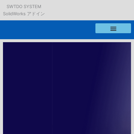
内
SWTDO SYSTEM
容
SolidWorks アドイン
を
ス
キ
ッ
プ