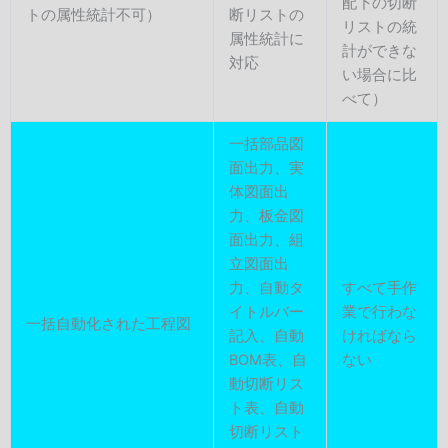
配下の切断
トの属性統計不可）
断リストの
リストの統
属性統計に
計ができな
対応
い場合に比
べて）
一括部品図
面出力、実
体図面出
力、板金図
面出力、組
立図面出
力、自動タ
すべて手作
イトルバー
業で行わな
一括自動化された工程図
記入、自動
ければなら
BOM表、自
ない
動切断リス
ト表、自動
切断リスト