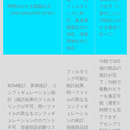
時間のかかる図面出力
フィルタリ
で出力（1
（DXF/DWG/PDF/STEP）
ングに対
形式ごとに
応、板金展
30秒以上か
開図出力に
かる場合に
対応、溶接
比べて）
実体出力に
対応
10秒で300
個の部品の
フィルタリ
統計が完
ング可能な
了；10秒で
BOM統計、実体統計、コ
統計結果、
複数のエラ
ンフィギュレーション統
同一ファイ
ーを修正可
計（統計結果のフィルタ
ルの異なる
能（通常3
リングが不可、同一ファ
コンフィギ
時間でも完
イルの異なるコンフィギ
ュレーショ
了できず、
ュレーションのカウント
ンの統計、
アセンブリ
不可、溶接部品切断リス
溶接部品切