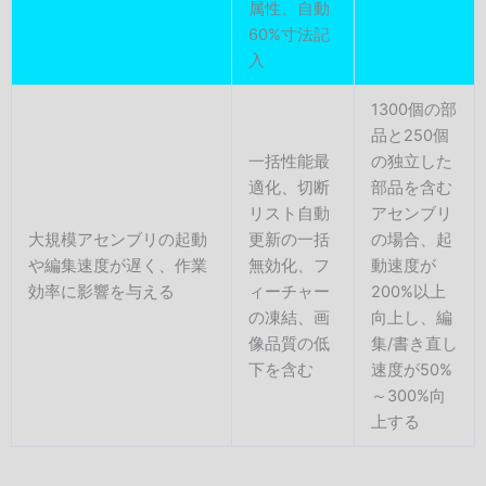
属性、自動
60%寸法記
入
1300個の部
品と250個
一括性能最
の独立した
適化、切断
部品を含む
リスト自動
アセンブリ
大規模アセンブリの起動
更新の一括
の場合、起
や編集速度が遅く、作業
無効化、フ
動速度が
効率に影響を与える
ィーチャー
200%以上
の凍結、画
向上し、編
像品質の低
集/書き直し
下を含む
速度が50%
～300%向
上する