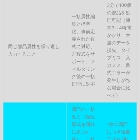
3分で100個
の部品を処
一括属性編
理可能（通
集と標準
常3～4時間
化、事前定
かかり、大
義された数
量のデータ
同じ部品属性を繰り返し
式に対応、
損失、タイ
入力すること
方程式をサ
プミス、入
ポート、フ
力ミス、書
ィルタリン
式エラーが
グ後の一括
発生しがち
処理に対応
な場合に比
べて)
図面の一括
出力（複数
形式を同時
1枚の図面
に出力可
につき複数
能）、一括
形式を3秒