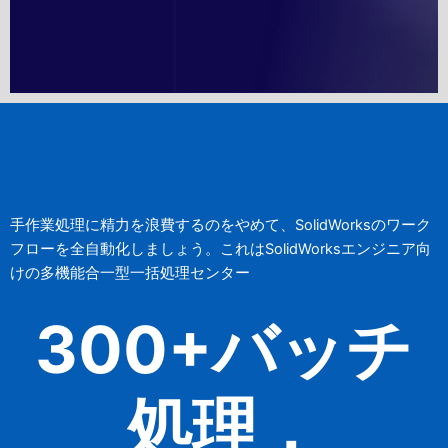
単なるツールではなく
企業の『秩序』を構築する基盤で
あり
手作業処理に精力を浪費するのをやめて、SolidWorksのワーク
フローを全自動化しましょう。これはSolidWorksエンジニア向
データセンターと全能の司令塔を
けの多機能合一型一括処理センター
兼ね備えたシステム
300+バッチ
SWTDOダウンロード
処理，