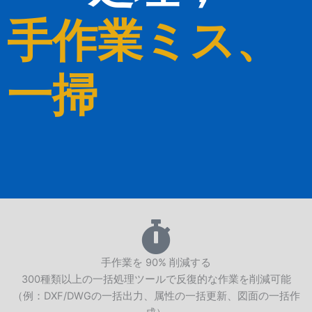
手作業ミス、
一掃
手作業を 90% 削減する
300種類以上の一括処理ツールで反復的な作業を削減可能
（例：DXF/DWGの一括出力、属性の一括更新、図面の一括作