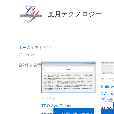
内
新
容
し
嵐月テクノロジー
を
い
ス
順
キ
ッ
プ
ホーム
/ アドイン
アドイン
全2件を表示
アドイ
Soli
V7，
アドイン
下批量
TDO Sys Cleaner
$
5.00