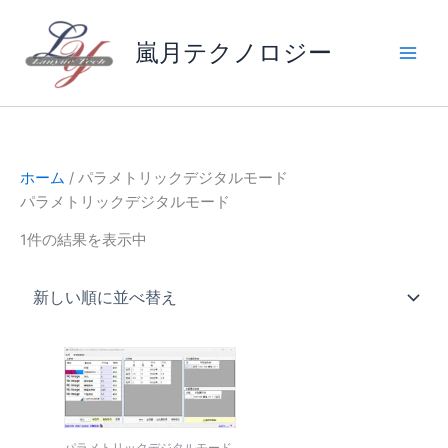
内
容
嵐月テクノロジー
を
ス
キ
ッ
プ
ホーム
/ パラメトリックデジタルモード
パラメトリックデジタルモード
1件の結果を表示中
パラメトリックデジタルモード