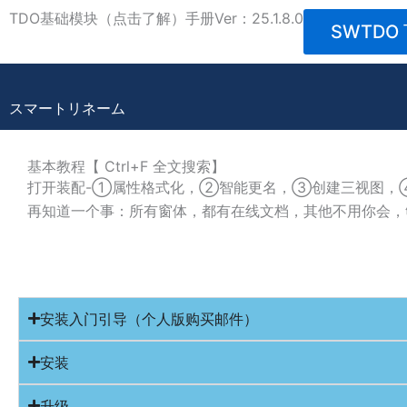
内
TDO基础模块（点击了解）手册Ver：25.1.8.0
SWTDO
容
を
ス
キ
スマートリネーム
ッ
プ
基本教程【 Ctrl+F 全文搜索】
打开装配-①属性格式化，②智能更名，③创建三视图，
再知道一个事：所有窗体，都有在线文档，其他不用你会，
安装入门引导（个人版购买邮件）
安装
升级