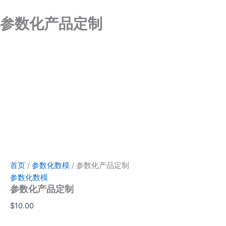
参
跳
数
至
参数化产品定制
化
内
产
容
品
定
制
数
量
首页
/
参数化数模
/ 参数化产品定制
参数化数模
参数化产品定制
$
10.00