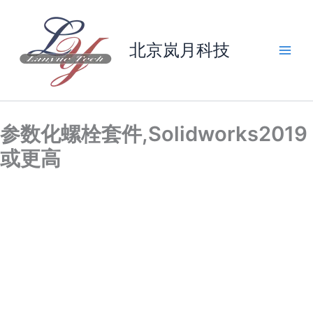
参
跳
数
至
化
内
北京岚月科技
螺
容
栓
套
件,Solidworks2019
或
更
参数化螺栓套件,Solidworks2019
高
数
或更高
量