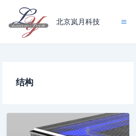
跳
至
内
北京岚月科技
容
结构