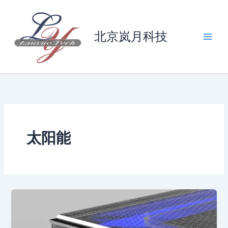
跳
至
内
北京岚月科技
容
太阳能