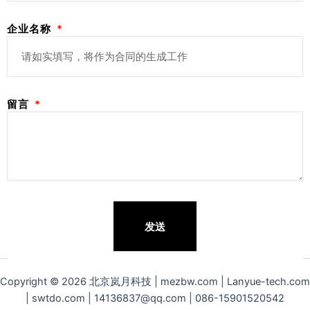
企业名称
留言
发送
Copyright © 2026 北京岚月科技 | mezbw.com | Lanyue-tech.com
| swtdo.com | 14136837@qq.com | 086-15901520542