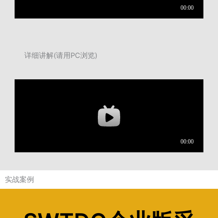
详细讲解(请用PC浏览)
实战案例