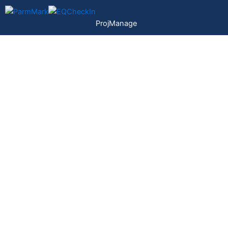
跳
至
ProjManage
内
容